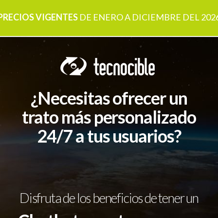
PRECIOS VIGENTES
DE ENERO A DICIEMBRE DEL 202
¿Necesitas ofrecer un
trato más personalizado
24/7 a tus usuarios?
Disfruta de los beneficios de tener un