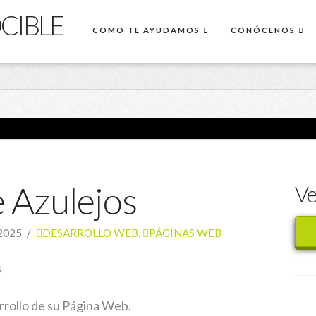
COMO TE AYUDAMOS
CONÓCENOS
 Azulejos
Ve
2025
DESARROLLO WEB
,
PÁGINAS WEB
s
rrollo de su Página Web.