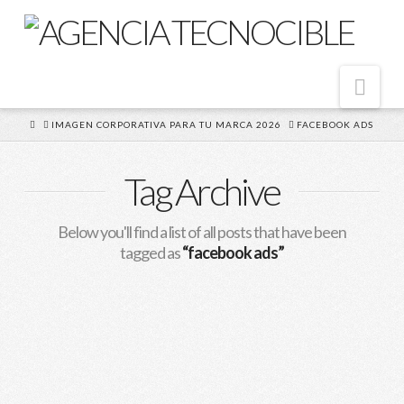
Nav
HOME
IMAGEN CORPORATIVA PARA TU MARCA 2026
FACEBOOK ADS
Tag Archive
Below you'll find a list of all posts that have been
tagged as
“facebook ads”
Anuncios de Facebook
Exitosos para