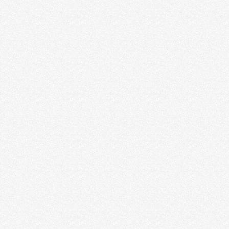
El Algoritmo de
Facebook Sabe Más de
Tí que Tu Pareja
Para entender mejor cómo funciona el
Algoritmo de Facebook es importante
conocer qué es un Algoritmo. Un algoritmo
es un conjunto ordenado de operaciones
sistemáticas que permite hacer un cálculo y