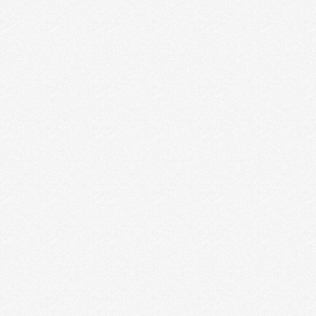
Inspirarse
¿Vas a anunciarte en Facebook? ¿buscas
anuncios de Facebook exitosos que te
inspiren? Continúa leyendo, aquí
encontrarás muchos de ellos… Historias de
Éxito en Facebook En este apartado de
Facebook encontrarás casos de éxito de
empresas que se anunciaron en Facebook y
obtuvieron excelentes resultados. Te
ayudarán a darte ideas e inspirarte para los
próximos anuncios de tu empresa.
AdExpresso …
Read More