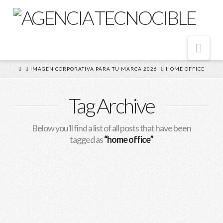
Nav
HOME
IMAGEN CORPORATIVA PARA TU MARCA 2026
HOME OFFICE
Tag Archive
Below you'll find a list of all posts that have been
tagged as
“home office”
5 Herramientas para
organizar el trabajo en